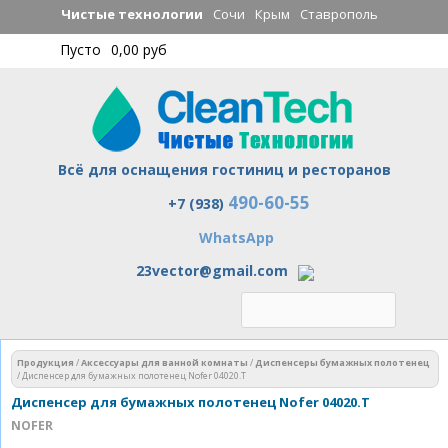
Перейти к
Чистые технологии
Сочи
Крым
Ставрополь
основному
Пусто
0,00 руб
содержанию
Всё для оснащения гостиниц и ресторанов
490-60-55
Чистые технологии
+7 (938)
WhatsApp
23vector@gmail.com
Вы здесь
Продукция
/
Аксессуары для ванной комнаты
/
Диспенсеры бумажных полотенец
/
Диспенсер для бумажных полотенец Nofer 04020.T
Диспенсер для бумажных полотенец Nofer 04020.T
NOFER