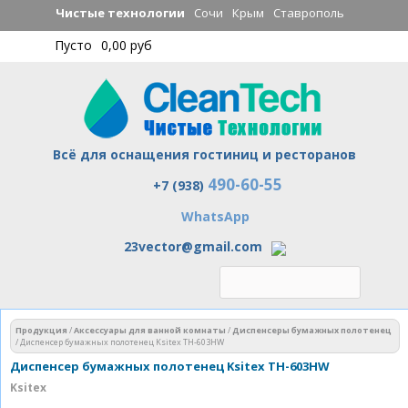
Перейти к
Чистые технологии
Сочи
Крым
Ставрополь
основному
Пусто
0,00 руб
содержанию
Всё для оснащения гостиниц и ресторанов
490-60-55
Чистые технологии
+7 (938)
WhatsApp
23vector@gmail.com
Вы здесь
Продукция
/
Аксессуары для ванной комнаты
/
Диспенсеры бумажных полотенец
/
Диспенсер бумажных полотенец Ksitex ТН-603HW
Диспенсер бумажных полотенец Ksitex ТН-603HW
Ksitex