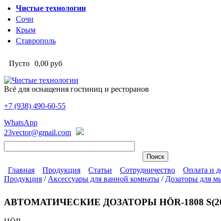
Перейти к основному содержанию
Чистые технологии
Сочи
Крым
Ставрополь
Пусто
0,00 руб
Всё для оснащения гостиниц и ресторанов
+7 (938)
490-60-55
Чистые технологии
WhatsApp
23vector@gmail.com
Главная
Продукция
Статьи
Сотрудничество
Оплата и д
Продукция
/
Аксессуары для ванной комнаты
/
Дозаторы для м
Главное меню
Вы здесь
АВТОМАТИЧЕСКИЕ ДОЗАТОРЫ HÖR-1808 S(20.